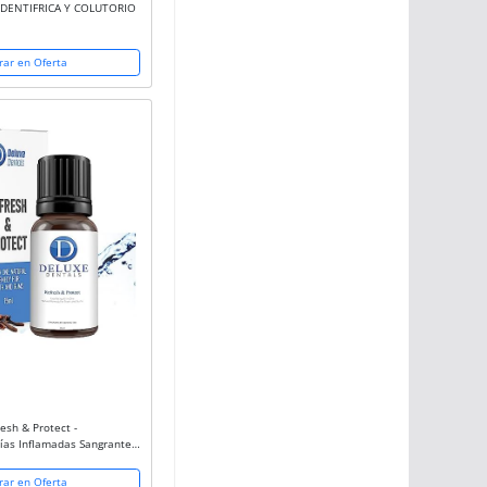
A DENTIFRICA Y COLUTORIO
ar en Oferta
esh & Protect -
ías Inflamadas Sangrantes
ento - Enjuague Bucal para
cción...
ar en Oferta