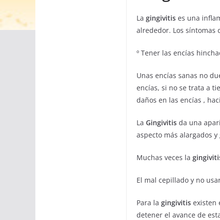
La
gingivitis
es una inflam
alrededor. Los síntomas d
º Tener las encías hincha
Unas encías sanas no due
encías, si no se trata a
daños en las encías , hac
La
Gingivitis
da una apari
aspecto más alargados y 
Muchas veces la
gingiviti
El mal cepillado y no usar
Para la
gingivitis
existen 
detener el avance de es