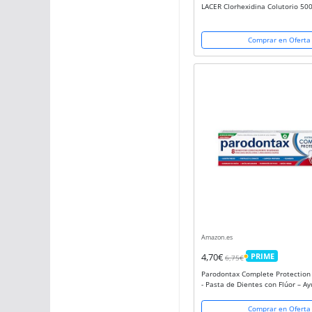
LACER Clorhexidina Colutorio 50
Comprar en Oferta
Amazon.es
4,70€
PRIME
6,75€
PRIME
Parodontax Complete Protection 
- Pasta de Dientes con Flúor – A
detener y prevenir el sangrado d
ml
Comprar en Oferta