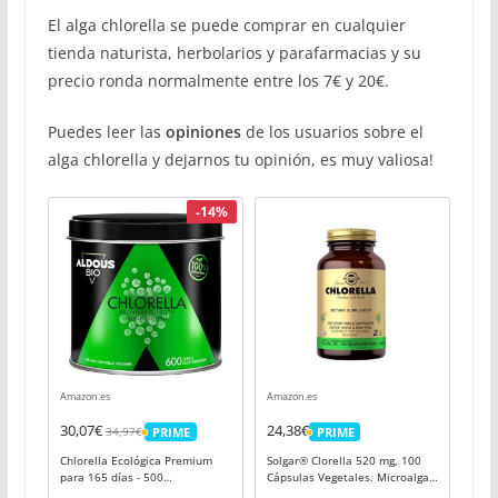
El alga chlorella se puede comprar en cualquier
tienda naturista, herbolarios y parafarmacias y su
precio ronda normalmente entre los 7€ y 20€.
Puedes leer las
opiniones
de los usuarios sobre el
alga chlorella y dejarnos tu opinión, es muy valiosa!
-14%
Amazon.es
Amazon.es
30,07€
24,38€
34,97€
PRIME
PRIME
PRIME
PRIME
Chlorella Ecológica Premium
Solgar® Clorella 520 mg, 100
para 165 días - 500
Cápsulas Vegetales. Microalga
comprimidos de 500mg - Pared
verde de pared celular rota