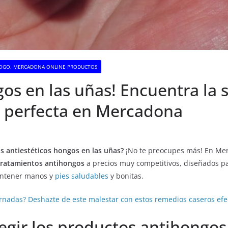
OGO, MERCADONA ONLINE PRODUCTOS
os en las uñas! Encuentra la 
 perfecta en Mercadona
os antiestéticos hongos en las uñas?
¡No te preocupes más! En Me
tratamientos antihongos
a precios muy competitivos, diseñados p
antener manos y
pies saludables
y bonitas.
nadas? Deshazte de este malestar con estos remedios caseros efe
egir los productos antihongos