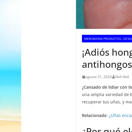
MERCADONA PRODUCTOS, CATAL
¡Adiós hong
antihongos
agosto 31, 2024
Nell Nell
¿Cansado de lidiar con l
una amplia variedad de
recuperar tus uñas, y m
Relacionado
:
¿Uñas encar
¿Por qué el