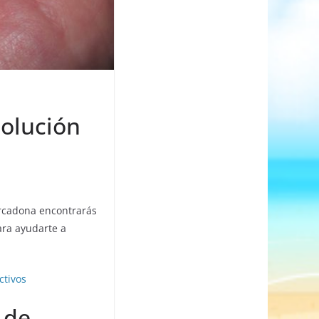
solución
rcadona encontrarás
ara ayudarte a
ctivos
 de