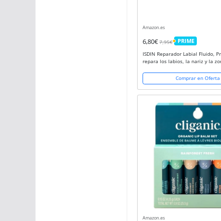
Amazon.es
6,80€
PRIME
7,95€
PRIME
ISDIN Reparador Labial Fluido, P
repara los labios, la nariz y la zo
con ácido hialurónico, 10 ml (Pa
Comprar en Oferta
Amazon.es