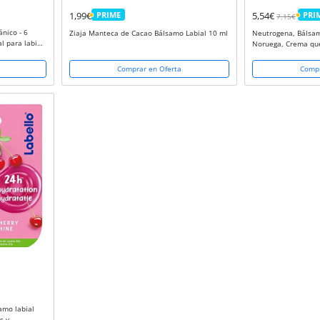
1,99€
PRIME
5,54€
PRI
7,15€
PRIME
PRIM
ánico - 6
Ziaja Manteca de Cacao Bálsamo Labial 10 ml
Neutrogena, Bálsam
l para labios
Noruega, Crema que
Absorbción, Trata l
reseca, Contiene...
Comprar en Oferta
Compr
amo labial
s y