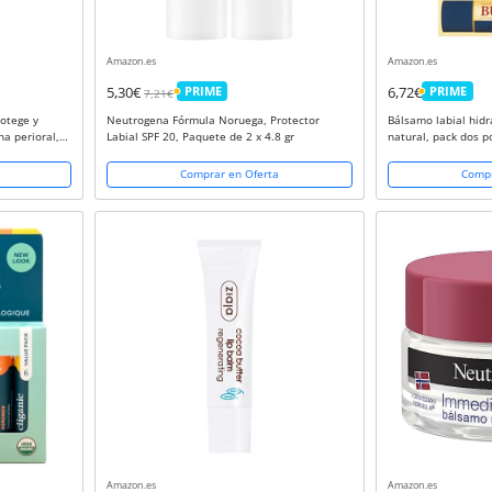
Amazon.es
Amazon.es
5,30€
PRIME
6,72€
PRIME
7,21€
PRIME
PRIME
rotege y
Neutrogena Fórmula Noruega, Protector
Bálsamo labial hidr
na perioral,
Labial SPF 20, Paquete de 2 x 4.8 gr
natural, pack dos p
quete de 1)
vainilla, 2 tubos d
Comprar en Oferta
Compr
Amazon.es
Amazon.es