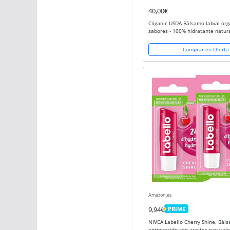
40,00€
Cliganic USDA Bálsamo labial org
sabores - 100% hidratante natura
agrietados y secos
Comprar en Oferta
Amazon.es
9,94€
PRIME
PRIME
NIVEA Labello Cherry Shine, Báls
enriquecido con aceites naturale