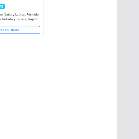
ME
E
o Nariz y Labios, Fórmula
 hidrata y repara, Rápida
abios agrietados y nariz
ar en Oferta