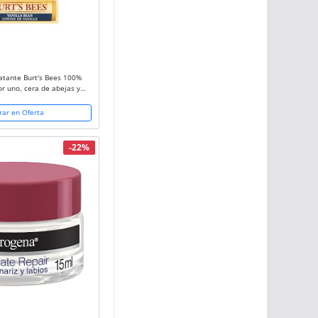
atante Burt's Bees 100%
or uno, cera de abejas y
e 4,25 gramos.
ar en Oferta
-22%