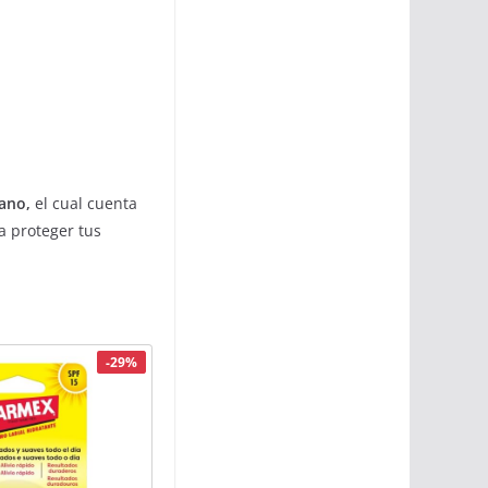
lano,
el cual cuenta
a proteger tus
-29%