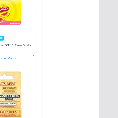
ME
E
ial SPF 15, Tarro Sandía,
ar en Oferta