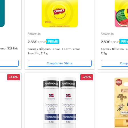
Amazon.es
Amazon.es
2,88€
PRIME
2,80€
PRI
3,95€
3,95€
PRIME
PRIM
oconut 3268Idc
Carmex Bálsamo Labial, 1 Tarro, color
Carmex Bálsamo Lab
Amarillo, 7.5 g.
7,5g
Comprar en Oferta
Compr
-14%
-26%