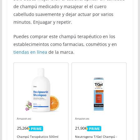
de champú medicado y masajear el el cuero
cabelludo suavemente y dejar actuar por varios
minutos. Enjuagar y repetir.
Puedes comprar este champú terapéutico en los
establecimeintos como farmacias, cosmétios y en
tiendas en línea
de la marca.
Amazon.es
Amazon.es
25,26€
21,90€
PRIME
PRIME
PRIME
PRIME
Champú Terapéutico 500ml
Neutrogena T/Gel Champú -