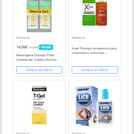
Amazon.es
Amazon.es
14,99€
17,30€
PRIME
X-pel Champú terapéutico para
PRIME
tratamiento anticaspa,
Neutrogena Champú T/Gel
psoriasis, cuero cabelludo seco
Cuidado del Cabello Normal
y con picor, envase de 125 ml
Graso, 2 x 250 ml
Comprar en Oferta
Comprar en Oferta
Amazon.es
Amazon.es