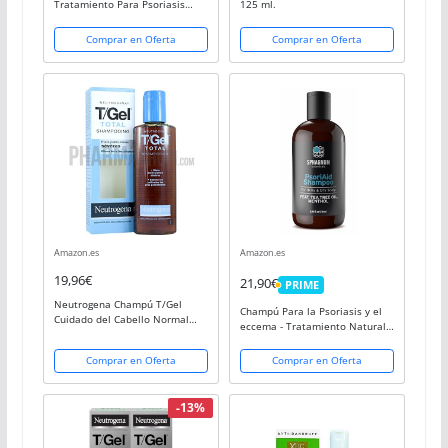
Tratamiento Para Psoriasis
125 ml.
Capilar, Eccemas, Descamación
y Picazón del Cuero Cabelludo,
Comprar en Oferta
Comprar en Oferta
Combate el Exceso de Grasa -
Healpsorin
Amazon.es
Amazon.es
19,96€
21,90€
PRIME
PRIME
Neutrogena Champú T/Gel
Champú Para la Psoriasis y el
Cuidado del Cabello Normal
eccema - Tratamiento Natural
Graso, 250 ml
de Lodo de Turba 100% Libre
de Alquitrán de Carbón
Comprar en Oferta
Comprar en Oferta
Canceroso. Sin Sulfato, Alivio
del Picor del...
-13%