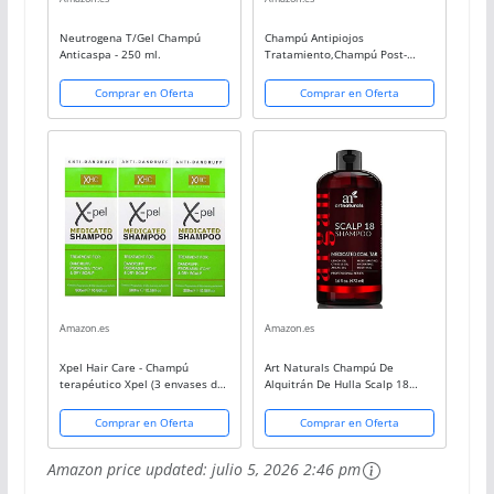
Neutrogena T/Gel Champú
Champú Antipiojos
Anticaspa - 250 ml.
Tratamiento,Champú Post-
Tratamiento
Piojos,Tratamiento para Piojos
Comprar en Oferta
Comprar en Oferta
y Liendres,Champú Terapéutico
Anti Piojos Niños con
Amazon.es
Amazon.es
Xpel Hair Care - Champú
Art Naturals Champú De
terapéutico Xpel (3 envases de
Alquitrán De Hulla Scalp 18
300 ml) para tratamiento
Terapéutico Y Anticaspa 473
contra la caspa, la psoriasis y
ml.
Comprar en Oferta
Comprar en Oferta
los picores en el cuero
cabelludo
Amazon price updated:
julio 5, 2026 2:46 pm