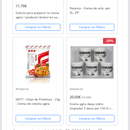
11,76€
Petanca - Crema de anís, pet
3L, 24º
Cultura para preparar la crema
agria / producto lácteo/ en casa
- 10 bolsitas
Comprar en Oferta
Comprar en Oferta
-26%
Amazon.es
Amazon.es
20,00€
27,39€
GOT7 - Chips de Proteínas - 23g
- Crema de cebolla agria
Crema agria Away vidrio
limpiador 5 dosis por 150 G =
750 G para Bong pipa de agua
Comprar en Oferta
Comprar en Oferta