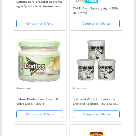
13,08€
PRIME
Cultura para preparar la crema
PRIME
agria/producto lácteo/en casa -
Old El Paso Squeezy Agria 230g
3 bolsitas
De Crema
Comprar en Oferta
Comprar en Oferta
Amazon.es
Amazon.es
Enfriar Doritos Sour Cream &
Schmand WEG - Limpiador de
Chive Dip 6 x 300 g
Cristales (3 Botes, 150 g Cada
uno, Limpieza Especial de
cachimbas, 450 g)
Comprar en Oferta
Comprar en Oferta