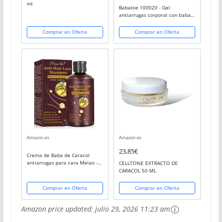
ml
Babaloe 100020 - Gel
antiarrugas corporal con baba
de caracol y aloe vera, 250 ml
Comprar en Oferta
Comprar en Oferta
Amazon.es
Amazon.es
23,85€
Crema de Baba de Caracol
antiarrugas para cara Melao -
CELLTONE EXTRACTO DE
Concentrado puro con 92% de
CARACOL 50 ML
moco de caracol - Olla de gran
capacidad 75 ml de crema
Comprar en Oferta
Comprar en Oferta
regeneradora...
Amazon price updated:
julio 29, 2026 11:23 am