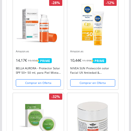
-28%
-12%
Amazon.es
Amazon.es
14,17€
10,44€
19,95€
11,99€
PRIME
PRIME
PRIME
PRIME
BELLA AURORA - Protector Solar
NIVEA SUN Protección solar
SPF 50+ 50 ml, para Piel Mixta-
Facial UV Antiedad &
Grasa, Crema Solar, Facial
Antimanchas FP50 (50 ml), 0%
Antimanchas, Crema Protectora
residuos, crema hidratante con
Comprar en Oferta
Comprar en Oferta
Solar, Bloqueador Solar,
Q10
Absorción...
-32%