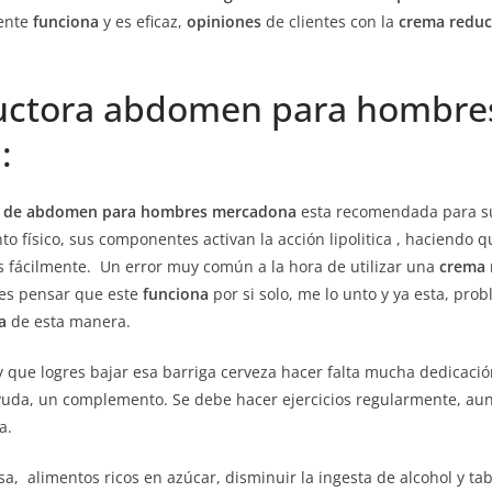
mente
funciona
y es eficaz,
opiniones
de clientes con la
crema reduc
uctora abdomen para hombre
:
ra de abdomen para hombres mercadona
esta recomendada para su
o físico, sus componentes activan la acción lipolitica , haciendo 
fácilmente. Un error muy común a la hora de utilizar una
crema 
 es pensar que este
funciona
por si solo, me lo unto y ya esta, prob
a
de esta manera.
 que logres bajar esa barriga cerveza hacer falta mucha dedicación
yuda, un complemento. Se debe hacer ejercicios regularmente, au
a.
a, alimentos ricos en azúcar, disminuir la ingesta de alcohol y ta