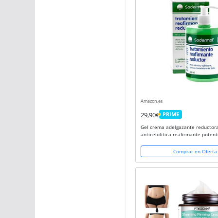
Amazon.es
29,90€
PRIME
PRIME
Gel crema adelgazante reductor
anticelulitica reafirmante pote
mujer. Quemagrasas abdomen ca
glúteos, anti celulitis intensivo e
Comprar en Oferta