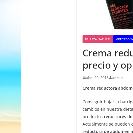
BELLEZA NATURAL
MERCADONA
Crema red
precio y op
abril 29, 2018
admin
Crema reductora abdome
Conseguir bajar la barri
cambios en nuestra dieta
productos
reductores d
Actualmente se pueden 
reductora de abdomen
m