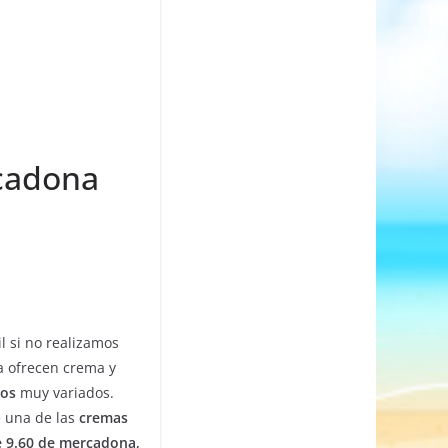
cadona
l si no realizamos
a ofrecen crema y
ios
muy variados.
e una de las
cremas
 9.60 de mercadona,