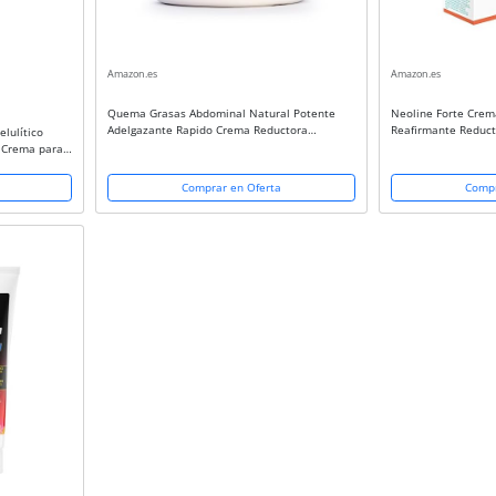
Amazon.es
Amazon.es
Quema Grasas Abdominal Natural Potente
Neoline Forte Crema
Adelgazante Rapido Crema Reductora
Reafirmante Reduct
elulítico
Abdomen Hombre Mujer Reafirmante Natural
Elimina Celulitis Pi
 Crema para
Termogénico Con Aceite De Karitè |...
Abdomen y Brazos -
azos |
..
Comprar en Oferta
Compr