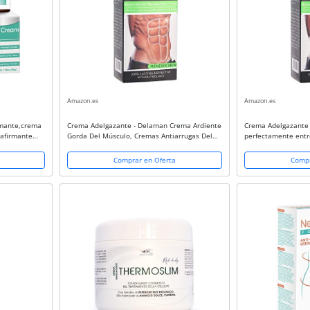
Amazon.es
Amazon.es
rmante,crema
Crema Adelgazante - Delaman Crema Ardiente
Crema Adelgazante
eafirmante
Gorda Del Músculo, Cremas Antiarrugas Del
perfectamente entr
al,Glúteos,
Vientre
anticelulítico Trip
Abdominal Natural 
Comprar en Oferta
Compr
Rapido...