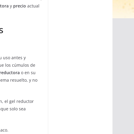
tora
y
precio
actual
s
 uso antes y
que los cúmulos de
reductora
o en su
lema resuelto, y no
, el gel reductor
nque solo sea
baco.