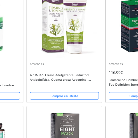
Amazon.es
Amazon.es
116,99€
ARDARAZ. Crema Adelgazante Reductora
Anticelulítica. Quema grasa Abdominal,
Somatoline Hombre
a
Glúteos, Caderas y Brazos. Reductor Intensivo
Top Definition Sport
nte hombre
Nocturno para mujer y hombre. 200 ml
deras y
fecto frio
Comprar en Oferta
Compr