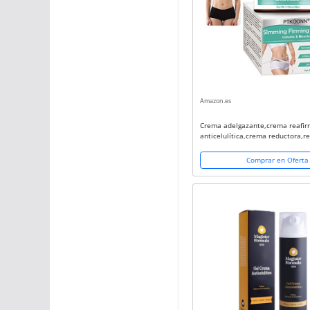
Amazon.es
Crema adelgazante,crema reafi
anticelulítica,crema reductora,r
hidratante,Quema grasa Abdomin
Brazos
Comprar en Oferta