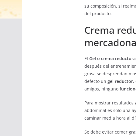
su composición, si real
del producto.
Crema red
mercadona
El
Gel o crema reducto
después del entrenamient
grasa se desprendan mas 
defecto un
gel reductor
,
amigos, ninguno
funcion
Para mostrar resultados y
abdominal es solo una a
caminar media hora al dí
Se debe evitar comer gras