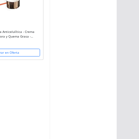
 Anticelulítica - Crema
ora y Quema Grasa -
ernas, Muslos, Gluteos,
 Crema...
ar en Oferta