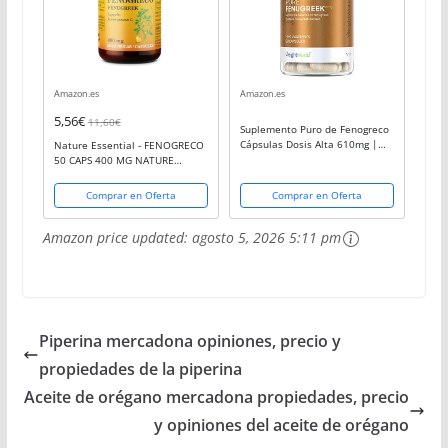
Amazon.es
Amazon.es
5,56€
11,60€
Suplemento Puro de Fenogreco
Cápsulas Dosis Alta 610mg |
Nature Essential - FENOGRECO
Mejora Sistema Inmunológico,
50 CAPS 400 MG NATURE
Suplemento Natural para la
ESSENTIAL
Lactancia Materna, Control del
Comprar en Oferta
Comprar en Oferta
Peso,...
Amazon price updated:
agosto 5, 2026 5:11 pm
Piperina mercadona opiniones, precio y
propiedades de la piperina
Aceite de orégano mercadona propiedades, precio
y opiniones del aceite de orégano