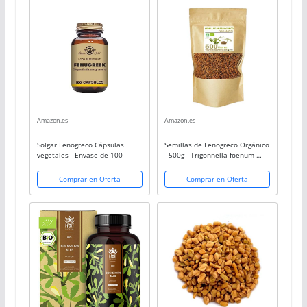
Amazon.es
Amazon.es
Solgar Fenogreco Cápsulas
Semillas de Fenogreco Orgánico
vegetales - Envase de 100
- 500g - Trigonnella foenum-
graecum
Comprar en Oferta
Comprar en Oferta