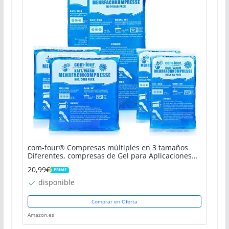
com-four® Compresas múltiples en 3 tamaños
Diferentes, compresas de Gel para Aplicaciones
frías y Calientes, Almohadillas de refrigeración,
20,99€
PRIME
microondas...
PRIME
disponible
Comprar en Oferta
Amazon.es