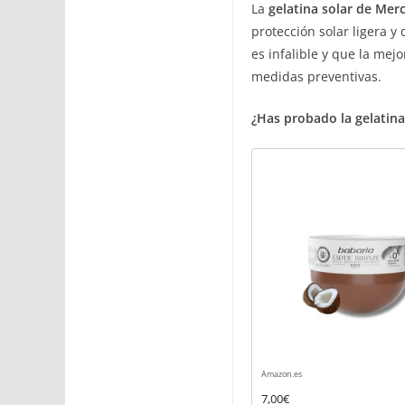
La
gelatina solar de Me
protección solar ligera 
es infalible y que la mej
medidas preventivas.
¿Has probado la gelatin
Amazon.es
7,00€