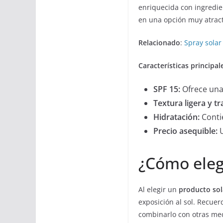
enriquecida con ingredie
en una opción muy atracti
Relacionado
:
Spray sola
Características principal
SPF 15:
Ofrece una
Textura ligera y t
Hidratación:
Conti
Precio asequible:
U
¿Cómo eleg
Al elegir un
producto so
exposición al sol. Recue
combinarlo con otras med