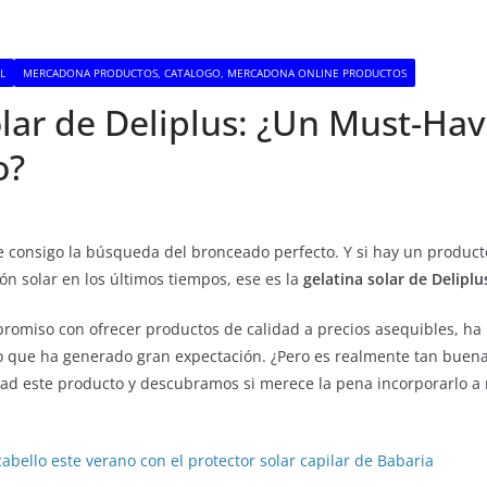
L
MERCADONA PRODUCTOS, CATALOGO, MERCADONA ONLINE PRODUCTOS
olar de Deliplus: ¿Un Must-Ha
o?
ae consigo la búsqueda del bronceado perfecto. Y si hay un produc
ón solar en los últimos tiempos, ese es la
gelatina solar de Deliplu
promiso con ofrecer productos de calidad a precios asequibles, ha
o que ha generado gran expectación. ¿Pero es realmente tan buen
ad este producto y descubramos si merece la pena incorporarlo a
cabello este verano con el protector solar capilar de Babaria