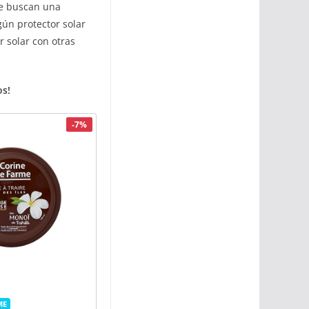
ue buscan una
gún protector solar
r solar con otras
os!
-7%
ME
E