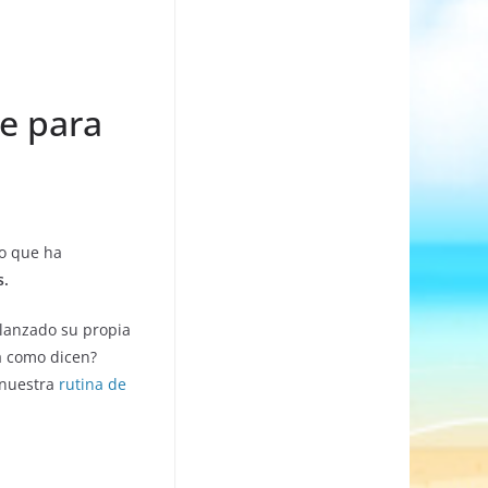
ve para
to que ha
s.
 lanzado su propia
a como dicen?
 nuestra
rutina de