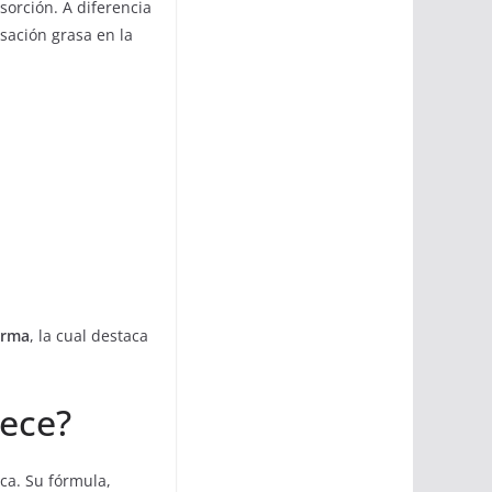
bsorción. A diferencia
nsación grasa en la
arma
, la cual destaca
rece?
ca. Su fórmula,