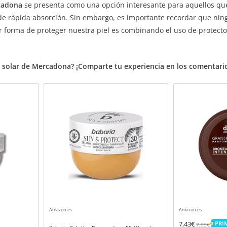
rcadona
se presenta como una opción interesante para aquellos q
y de rápida absorción. Sin embargo, es importante recordar que nin
or forma de proteger nuestra piel es combinando el uso de protecto
a solar de Mercadona? ¡Comparte tu experiencia en los comentari
Amazon.es
Amazon.es
7,43€
PRI
7,99€
PRIM