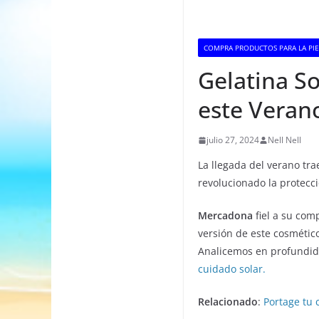
COMPRA PRODUCTOS PARA LA PIE
Gelatina S
este Veran
julio 27, 2024
Nell Nell
La llegada del verano tr
revolucionado la protecci
Mercadona
fiel a su com
versión de este cosmétic
Analicemos en profundid
cuidado solar.
Relacionado
:
Portage tu 