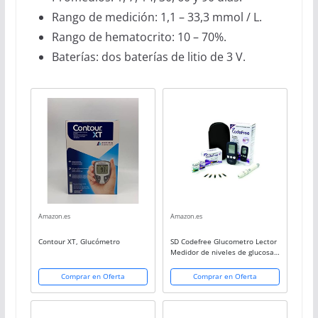
Rango de medición: 1,1 – 33,3 mmol / L.
Rango de hematocrito: 10 – 70%.
Baterías: dos baterías de litio de 3 V.
Amazon.es
Amazon.es
Contour XT, Glucómetro
SD Codefree Glucometro Lector
Medidor de niveles de glucosa y
azucar en Sangre Kit de control
de la Diabetes y la Glucemia en
Comprar en Oferta
Comprar en Oferta
mg/dL (Monitor)