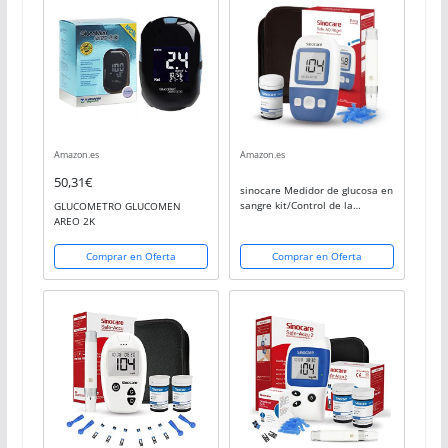
Amazon.es
Amazon.es
50,31€
sinocare Medidor de glucosa en
sangre kit/Control de la
GLUCOMETRO GLUCOMEN
diabetes kit con codefree tiras
AREO 2K
x 25 y caja para diabéticos - en
mg/dL (Safe AQ Angel)
Comprar en Oferta
Comprar en Oferta