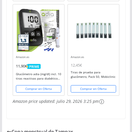
para Adultos y Niños
Amazon.es
Amazon.es
12,45€
11,90€
PRIME
PRIME
Tiras de prueba para
Glucómetro adia (mg/dl) incl. 10
glucómetro, Pack 50, Mobiclinic
tiras reactivas para diabéticos
para controlar la glucosa en
sangre en la diabetes
Comprar en Oferta
Comprar en Oferta
Amazon price updated:
julio 29, 2026 3:25 pm
Copa menstrual de Tampax