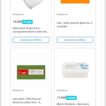
Amazon.es
Amazon.es
14,99€
PRIME
Lida - Jabón pastilla glicerina, 3
PRIME
unidades
Jabón base de glicerina,
transparente/blanco (libre de
SLS), transparente (1kg blanco)
Comprar en Oferta
Comprar en Oferta
Amazon.es
Amazon.es
17,99€
PRIME
Lida Jabón 100% Natural
PRIME
Glicerina y Aloe Vera - 3
Mystic Moments - Base para
Unidades