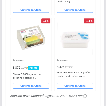
jabón (1 kg)
Comprar en Oferta
Comprar en Oferta
-4%
-53%
Amazon.es
Amazon.es
8,42€
17,96€
8,87€
9,29€
PRIME
PRIME
Melt and Pour Base de jabón
Glorex 6 1600 - Jabón de
con leche de cabra para
glicerina ecológico,
derretir, 1 kg
Transparente, 500 g
Comprar en Oferta
Comprar en Oferta
Amazon price updated:
agosto 5, 2026 10:23 am