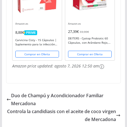
Amazon.es
Amazon.es
27,39€
33,00€
8,88€
PRIME
PRIME
DEITERS - Cystop Probiotic 60
Carvicina Cisty - 15 Cápsulas |
Cápsulas, con Arándano Rojo,
Suplemento para la infección
D-manosa y Megaflora,
de las vías urinarias y cistitis |
Protector Vías Urinarias, para
Relafit - Laboratorios MS
Comprar en Oferta
Comprar en Oferta
Flora Bacteriana Saludable y
Cistitis...
Amazon price updated:
agosto 7, 2026 12:50 am
Duo de Champú y Acondicionador Familiar
Mercadona
Controla la candidiasis con el aceite de coco virgen
de Mercadona