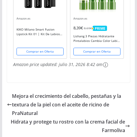
Amazon.es
Amazon.es
8,39€
8,69€
PRIME
KIKO Milano Smart Fusion
PRIME
Lipstick Kit 01 | Kit De Labios
Lishang 3 Piezas Hidratante
Con 3 Labiales De Acabado
Pintalabios Cambia Color Labial
Luminoso
Labiales Aloe Vera Barra de
Labios Pintalabio Larga
Comprar en Oferta
Comprar en Oferta
Duración Bálsamo Labial Mate
Kit Maquillaje...
Amazon price updated:
julio 31, 2026 8:42 am
Mejora el crecimiento del cabello, pestañas y la
textura de la piel con el aceite de ricino de
PraNatural
Hidrata y protege tu rostro con la crema facial de
Farmoliva