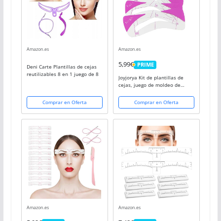
Amazon.es
Amazon.es
5,99€
PRIME
Deni Carte Plantillas de cejas
PRIME
reutilizables 8 en 1 juego de 8
Joyjorya Kit de plantillas de
cejas, juego de moldeo de
maquillaje de cejas, plantillas
de cejas, forma de cejas,
Comprar en Oferta
Comprar en Oferta
reutilizables, juego de 5
Amazon.es
Amazon.es