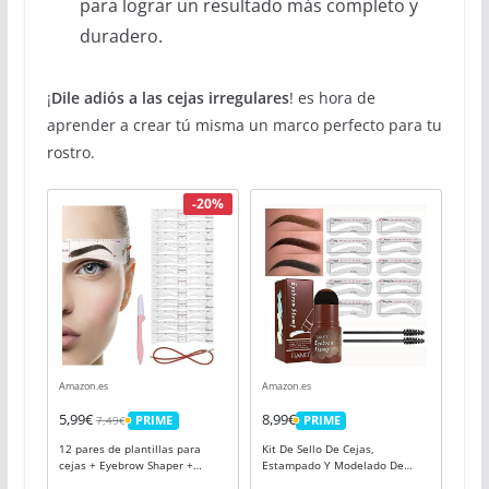
para lograr un resultado más completo y
duradero.
¡
Dile adiós a las cejas irregulares
! es hora de
aprender a crear tú misma un marco perfecto para tu
rostro.
-20%
Amazon.es
Amazon.es
5,99€
8,99€
7,49€
PRIME
PRIME
PRIME
PRIME
12 pares de plantillas para
Kit De Sello De Cejas,
cejas + Eyebrow Shaper +
Estampado Y Modelado De
soporte, set para un estilo
Cejas, Plantilla Duradera