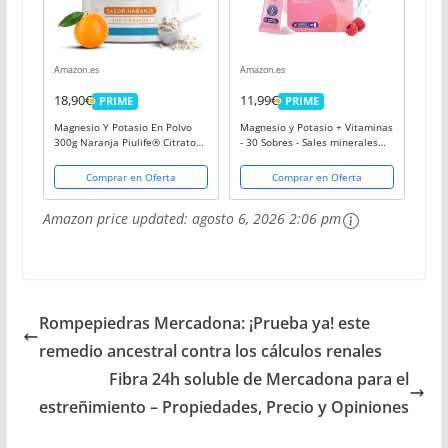
Amazon.es
Amazon.es
18,90€
11,99€
PRIME
PRIME
PRIME
PRIME
Magnesio Y Potasio En Polvo
Magnesio y Potasio + Vitaminas
300g Naranja Piulife® Citrato
- 30 Sobres - Sales minerales
De Potasio Y Magnesio Con
para el deporte - Equilibrio
Vitamina B12, B6, B1, Acido
electrolítico, Energía, Función
Comprar en Oferta
Comprar en Oferta
Folico, Vit C, Suplemento Para
muscular, Reduce el
El Cansancio,...
Cansancio* -...
Amazon price updated:
agosto 6, 2026 2:06 pm
Rompepiedras Mercadona: ¡Prueba ya! este
remedio ancestral contra los cálculos renales
Fibra 24h soluble de Mercadona para el
estreñimiento – Propiedades, Precio y Opiniones