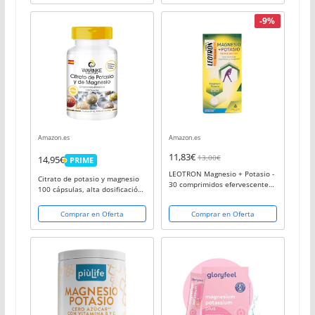
puros | 400gr en polvo |...
-9%
Amazon.es
Amazon.es
11,83€
13,00€
14,95€
PRIME
PRIME
LEOTRON Magnesio + Potasio -
Citrato de potasio y magnesio
30 comprimidos efervescentes -
100 cápsulas, alta dosificación,
Triple acción: Tono muscular,
vegano, minerales orgánicos,
calambres y colágeno -
alta biodisponibilidad | Warnke
Comprar en Oferta
Comprar en Oferta
Agradable sabor a naranja -
Vitalstoffe - Calidad de
Envase para 30...
farmacia...