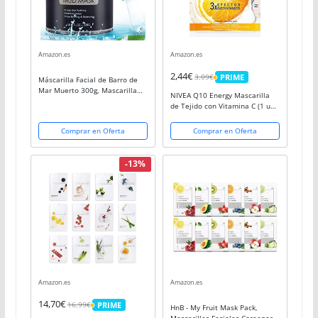
Amazon.es
Amazon.es
2,44€
3,09€
PRIME
Máscarilla Facial de Barro de
PRIME
Mar Muerto 300g, Mascarilla
NIVEA Q10 Energy Mascarilla
Facial Hidratante, Limpieza
de Tejido con Vitamina C (1 ud),
Profunda Mascarilla Purificante
mascarilla antiarrugas con 3
e Exfoliante, Arcillas Faciales
efectos instantáneos,
Comprar en Oferta
Comprar en Oferta
para...
mascarilla facial con coenzima
Q10 y vitamina C
-13%
Amazon.es
Amazon.es
14,70€
16,99€
PRIME
HnB - My Fruit Mask Pack,
PRIME
Mascarillas Faciales Coreanas