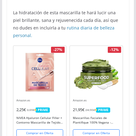
La hidratación de esta mascarilla te hará lucir una
piel brillante, sana y rejuvenecida cada día, así que
no dudes en incluirla a tu
rutina diaria de belleza
personal.
-27%
-12%
Amazon.es
Amazon.es
2,25€
21,95€
3,09€
24,95€
PRIME
PRIME
PRIME
PRIME
NIVEA Hyaluron Cellular Filler +
Mascarillas Faciales de
Contorno Mascarilla de Tejido
Plantifique 100% Vegana -
(1 ud), mascarilla reafirmante
Mascarilla Purificante e
de cuidado facial, mascarilla
Hidratante - Mascarilla de
Comprar en Oferta
Comprar en Oferta
facial para rellenar las arrugas
Arcilla Verde con