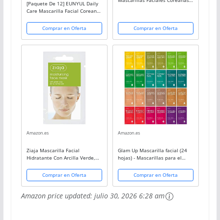
[Paquete De 12] EUNYUL Daily
Hidratantes de Frutas, 12
Care Mascarilla Facial Coreana
Unidades
(12 Tipos) Ingredientes
Naturales & Hidratante
Comprar en Oferta
Comprar en Oferta
Amazon.es
Amazon.es
Ziaja Mascarilla Facial
Glam Up Mascarilla facial (24
Hidratante Con Arcilla Verde,
hojas) - Mascarillas para el
Blanca, 7 Mililitro
cuidado de la piel, Mascarillas
faciales hidratantes,
Comprar en Oferta
Comprar en Oferta
Hidratante, iluminadora y
calmante,...
Amazon price updated:
julio 30, 2026 6:28 am