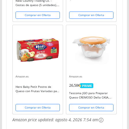
New Country Trading Co. -
alimentación saludable, color
Cestas de queso (5 unidades),
verde y blanco
color blanco
Comprar en Oferta
Comprar en Oferta
Amazon.es
Amazon.es
26,58€
PRIME
Hero Baby Petit Postre de
PRIME
Queso con Frutas Variadas para
Tescoma JGO para Preparar
Bebés a partir de 6 meses Pack
Queso CREMOSO Della CASA,
de 2 x 80 g
Trasparente/Giallo, 23x14.7x23
cm
Comprar en Oferta
Comprar en Oferta
Amazon price updated:
agosto 4, 2026 7:54 am