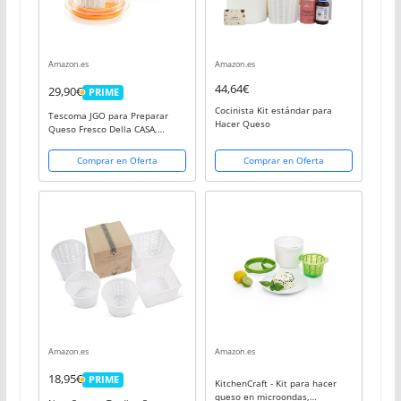
Amazon.es
Amazon.es
44,64€
29,90€
PRIME
PRIME
Cocinista Kit estándar para
Tescoma JGO para Preparar
Hacer Queso
Queso Fresco Della CASA,
Amarillo, 23.5 x 12 x 17.10 cm
Comprar en Oferta
Comprar en Oferta
Amazon.es
Amazon.es
18,95€
PRIME
KitchenCraft - Kit para hacer
PRIME
queso en microondas,