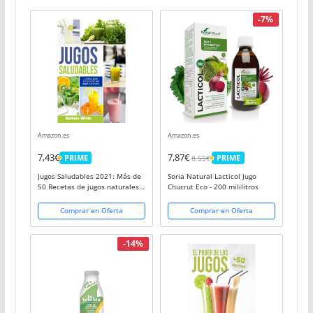
-7%
Amazon.es
Amazon.es
7,43€
7,87€
8,55€
PRIME
PRIME
PRIME
PRIME
Jugos Saludables 2021: Más de
Soria Natural Lacticol Jugo
50 Recetas de jugos naturales
Chucrut Eco - 200 mililitros
para aumentar la energía, la
inmunidad y el bienestar
Comprar en Oferta
Comprar en Oferta
-14%