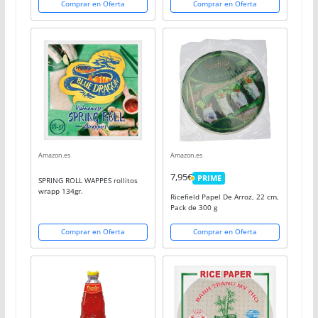
Comprar en Oferta
Comprar en Oferta
Amazon.es
Amazon.es
7,95€
PRIME
SPRING ROLL WAPPES rollitos
PRIME
wrapp 134gr.
Ricefield Papel De Arroz, 22 cm,
Pack de 300 g
Comprar en Oferta
Comprar en Oferta