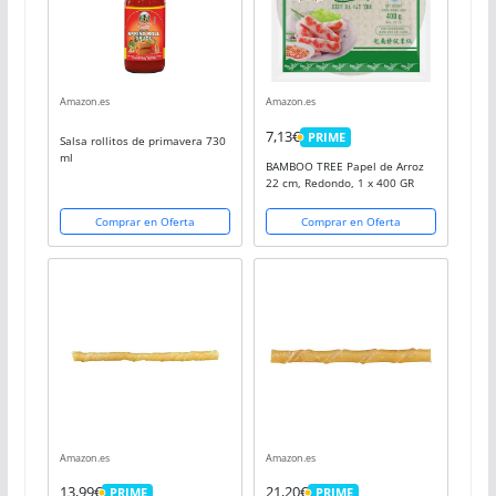
Amazon.es
Amazon.es
7,13€
PRIME
Salsa rollitos de primavera 730
PRIME
ml
BAMBOO TREE Papel de Arroz
22 cm, Redondo, 1 x 400 GR
Comprar en Oferta
Comprar en Oferta
Amazon.es
Amazon.es
13,99€
21,20€
PRIME
PRIME