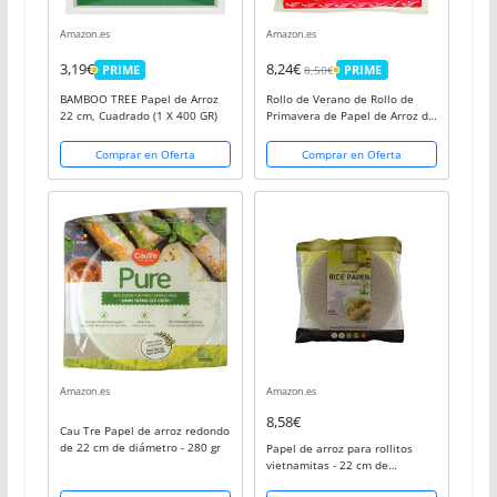
Amazon.es
Amazon.es
3,19€
8,24€
8,50€
PRIME
PRIME
PRIME
PRIME
BAMBOO TREE Papel de Arroz
Rollo de Verano de Rollo de
22 cm, Cuadrado (1 X 400 GR)
Primavera de Papel de Arroz de
árbol de bambú, para Freír - 22
cm, 400g
Comprar en Oferta
Comprar en Oferta
Amazon.es
Amazon.es
8,58€
Cau Tre Papel de arroz redondo
de 22 cm de diámetro - 280 gr
Papel de arroz para rollitos
vietnamitas - 22 cm de
diámetro - 50 hojas