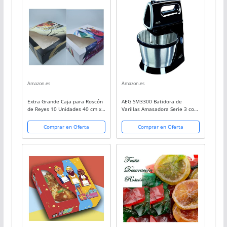
Amazon.es
Amazon.es
Extra Grande Caja para Roscón
AEG SM3300 Batidora de
de Reyes 10 Unidades 40 cm x
Varillas Amasadora Serie 3 con
40 cm, Caja Repostería
Bol, Apta para Lavavajillas, 5
Velocidades, Función Turbo,
Comprar en Oferta
Comprar en Oferta
Varillas Batidoras, Varillas
Amasadoras,...