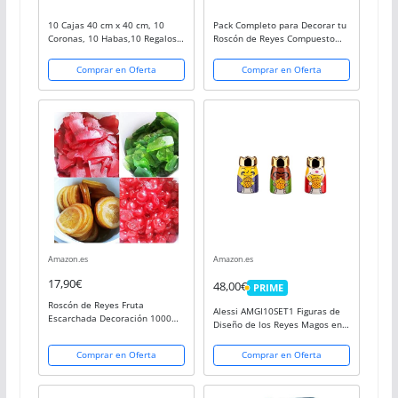
10 Cajas 40 cm x 40 cm, 10
Pack Completo para Decorar tu
Coronas, 10 Habas,10 Regalos
Roscón de Reyes Compuesto
Sorpresas para Roscón de
por Nata Vegetal (No Baja),
Reyes
Fruta Escarchada, Almendras
Comprar en Oferta
Comprar en Oferta
Laminadas o Daditos, Azúcar
Perlada & Kit...
Amazon.es
Amazon.es
17,90€
48,00€
PRIME
PRIME
Roscón de Reyes Fruta
Alessi AMGI10SET1 Figuras de
Escarchada Decoración 1000
Diseño de los Reyes Magos en
grs - Panettone Italiano Fruta 1
Porcelana Decoradas a Mano, 3
kg -Fruta Confitada en Formato
Piezas
Comprar en Oferta
Comprar en Oferta
de Cubo