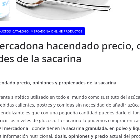
UCTOS, CATALOGO, MERCADONA ONLINE PRODUCTOS
ercadona hacendado precio, 
es de la sacarina
ndado precio, opiniones y propiedades de la sacarina
ante sintético utilizado en todo el mundo como sustituto del azúca
ebidas calientes, postres y comidas sin necesidad de añadir azúcar
o endulzante es que con una pequeña cantidad puedes darle el to
ducir los niveles de glucosa. La sacarina la podemos comprar en ca
el
mercadona
, donde tienen la
sacarina granulada, en polvo y liq
s información nutricional,
dosis, opiniones y precio
actual del pro