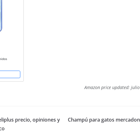
midos
Amazon price updated:
juli
iplus precio, opiniones y
Champú para gatos mercadona
co