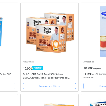
Amazon.es
Amazon.es
10,29€
15,99€
PRIME
13,35€
PRIME
HERMESETAS Compri
Café - 500
DULCILIGHT CAÑA Total 300 Sobres,
unidades
EDULCORANTE con el Sabor Natural del
Azúcar Moreno Granulado Gourmet, Pack de 3
Estuches x 100 C/U.
Comprar en Oferta
Compr