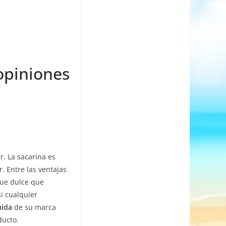
opiniones
r. La sacarina es
. Entre las ventajas
que dulce que
si cualquier
uida
de su marca
ducto.