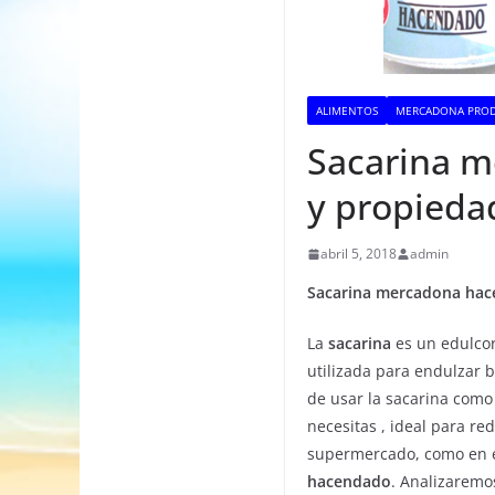
ALIMENTOS
MERCADONA PROD
Sacarina m
y propiedad
abril 5, 2018
admin
Sacarina mercadona hace
La
sacarina
es un edulcor
utilizada para endulzar b
de usar la sacarina com
necesitas , ideal para re
supermercado, como en 
hacendado
. Analizaremo