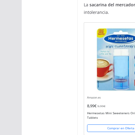
La
sacarina del mercado
intolerancia.
Amazon.es
8,99€
9,99€
Hermesetas Mini Sweeteners Ori
Tablets
Comprar en Oferta