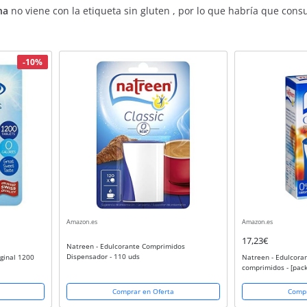
na
no viene con la etiqueta sin gluten , por lo que habría que cons
-10%
Amazon.es
Amazon.es
17,23€
Natreen - Edulcorante Comprimidos
Dispensador - 110 uds
ginal 1200
Natreen - Edulcora
comprimidos - [pack
Comprar en Oferta
Compr