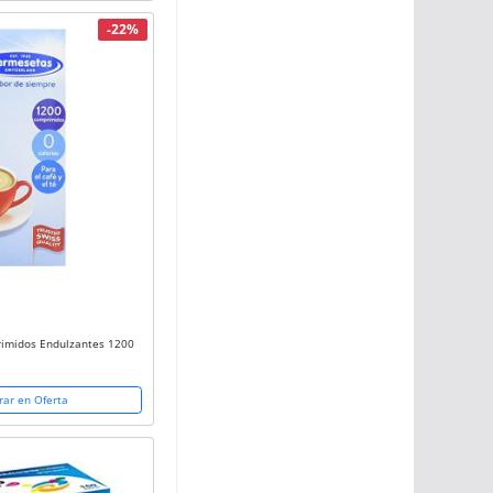
-22%
midos Endulzantes 1200
ar en Oferta