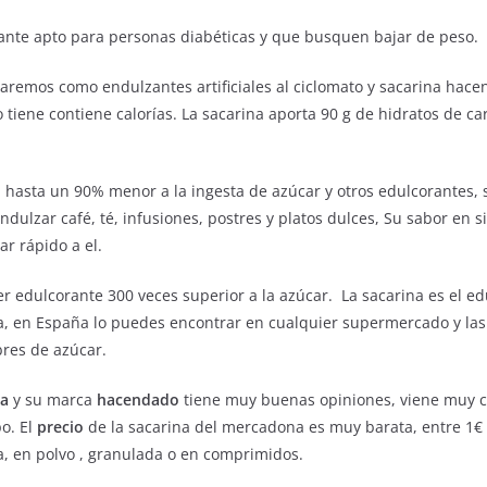
ante apto para personas diabéticas y que busquen bajar de peso.
remos como endulzantes artificiales al ciclomato y sacarina hace
 tiene contiene calorías. La sacarina aporta 90 g de hidratos de c
 hasta un 90% menor a la ingesta de azúcar y otros edulcorantes, 
ulzar café, té, infusiones, postres y platos dulces, Su sabor en si
ar rápido a el.
er edulcorante 300 veces superior a la azúcar. La sacarina es el e
, en España lo puedes encontrar en cualquier supermercado y las c
bres de azúcar.
na
y su marca
hacendado
tiene muy buenas opiniones, viene muy c
o. El
precio
de la sacarina del mercadona es muy barata, entre 1€ 
da, en polvo , granulada o en comprimidos.