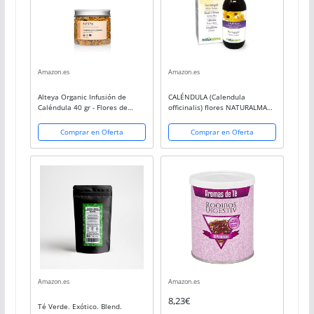
Amazon.es
Amazon.es
Alteya Organic Infusión de
CALÉNDULA (Calendula
Caléndula 40 gr - Flores de
officinalis) flores NATURALMA
caléndula secas orgánicas
Tintura Madre sin alcohol |
100% puras con certificado del
Extracto líquido gotas 100ml |
Comprar en Oferta
Comprar en Oferta
USDA recogidas a mano y
Bienestar de la piel |
ofrecidas...
Complemento alimenticio...
Amazon.es
Amazon.es
8,23€
Té Verde. Exótico. Blend.