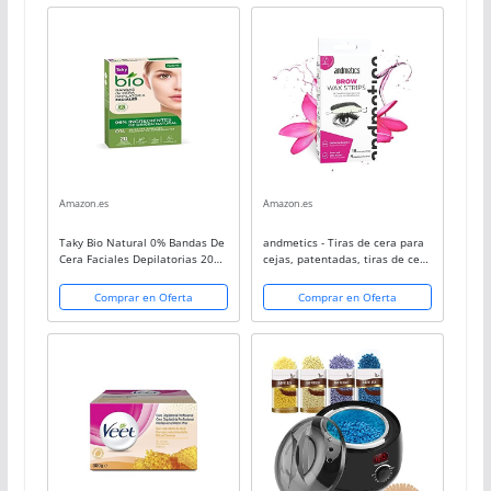
Amazon.es
Amazon.es
Taky Bio Natural 0% Bandas De
andmetics - Tiras de cera para
Cera Faciales Depilatorias 20
cejas, patentadas, tiras de cera
Uds. - 5 ml, Estándar (120-0715)
fría para depilación, forma
perfecta para dar forma, hacer
Comprar en Oferta
Comprar en Oferta
crecer, teñir (plantilla de...