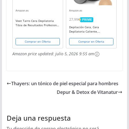
Amazon.es
Amazon.es
27,99€
PRIME
Veet Tarro Cera Depilatoria
PRIME
Tibia de Resultados Profesional
Depilación Cera, Cera
sin Bandas con Cera Natural de
Depilatoria Caliente,
Abeja, 300 ml
Calentadores de Cera, Cera
Caliente Depilacion, Kit
Comprar en Oferta
Comprar en Oferta
Depilación Cera, 4 * 100g
Depilatoria Cera, 30
Amazon price updated:
julio 5, 2026 9:55 am
Espátulas,...
Thayers: un tónico de piel especial para hombres
Depur & Detox de Vitanatur
Deja una respuesta
Tu dirección de correo electrónico no será