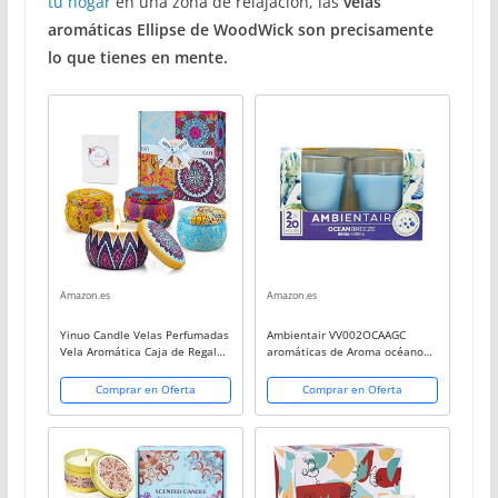
tu hogar
en una zona de relajación, las
velas
aromáticas Ellipse de WoodWick son precisamente
lo que tienes en mente.
Amazon.es
Amazon.es
Yinuo Candle Velas Perfumadas
Ambientair VV002OCAAGC
Vela Aromática Caja de Regalo
aromáticas de Aroma océano
4 Latas, 4.4 oz, 120 Horas de
Brisa Marina. Dos Unidades.
Quema, Cera de Soya con
Velas perfumadas con Cera
Comprar en Oferta
Comprar en Oferta
Tarjeta de Felicitación,
Vegetal y Perfume Natural con
Patrón...
una duración Estimada...