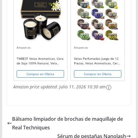
Amazon.es
Amazon.es
TWBEST Velas Aromaticas, Cera
Velas Perfumadas Juego de 12
de Soja 100% Natural, Vela
Piezas, Velas Aromaticas, Cera
Aromática Caja de Regalo, 3pcs
de Soja, Aromaterapia
Velas Perfumadas,
Decoración Yoga Baño
Comprar en Oferta
Comprar en Oferta
Aromaterapia Relajación Baño
Dormitorio, Relajación Fiesta
Yoga Acción de Gracias...
Boda Baño Yoga...
Amazon price updated:
julio 11, 2026 10:30 am
Bálsamo limpiador de brochas de maquillaje de
Real Techniques
Sérum de pestañas Nanolash