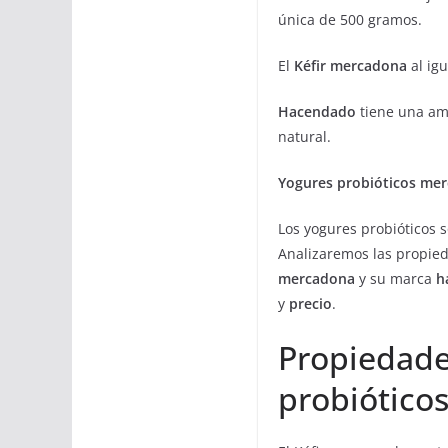
única de 500 gramos.
El
Kéfir mercadona
al ig
Hacendado
tiene una amp
natural.
Yogures probióticos mer
Los yogures probióticos s
Analizaremos las propie
mercadona
y su marca
h
y
precio
.
Propiedades
probiótico