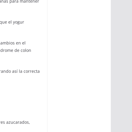
 sanas para mantener
que el yogur
cambios en el
índrome de colon
ando así la correcta
res azucarados,