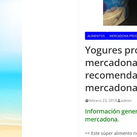
ALIMENTOS
MERCADONA PROD
Yogures pr
mercadona 
recomendad
mercadon
febrero 23, 2018
admin
Información genera
mercadona.
<< Este súper alimento r