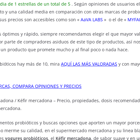
ia de 1 estrellas de un total de 5
. Según opiniones de usuarios el
to y una calidad media en comparación con otras marcas de probi
us precios son accesibles como son «
AaVA LABS
» o el de «
MYFAI
s óptimos y rápido, siempre recomendamos elegir el que mayor val
por parte de compradores asiduos de este tipo de productos, así no
n un producto que promete mucho y al final poco o nada hace.
bióticos hay más de 10, mira
AQUÍ LAS MÁS VALORADAS
y con mayo
RCAS, COMPARA OPINIONES Y PRECIOS
cadona / Kéfir mercadona – Precio, propiedades, dosis recomenda
ercadona.
imentos probióticos y buscas opciones que aporten un mayor porce
o merme su calidad, en el supermercado mercadona y su linea b
res
yogures probióticos
, el
Kéfir mercadona
, de sabor suave y en 