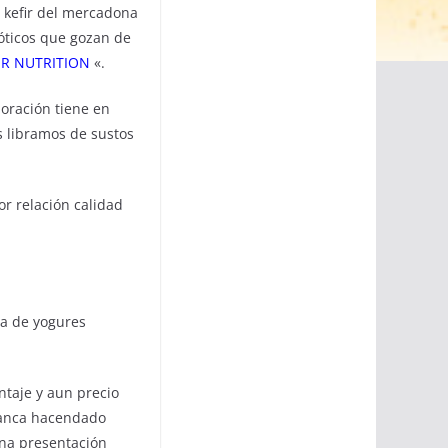
 kefir del mercadona
óticos que gozan de
R NUTRITION
«.
oración tiene en
s libramos de sustos
r relación calidad
da de yogures
ntaje y aun precio
lanca hacendado
una presentación