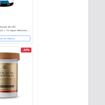
illones de UFC
sis | 10 cepas efectivas y
ulas vegetales | Mejora
ra intestinal...
ar en Oferta
-24%