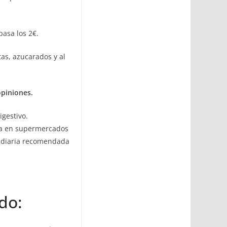
pasa los 2€.
tas, azucarados y al
opiniones.
igestivo.
a en supermercados
s diaria recomendada
do: