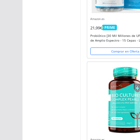
Amazon.es
21,99€
PRIME
PRIME
Probiótico [30 Mil Millones de UF
de Amplio Espectro - 15 Cepas - 
Bífidobacterias - Mejora del Sis
Inmunológico - 60 Cápsulas...
Comprar en Oferta
Amazon.es