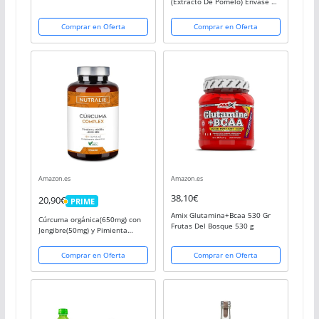
(Extracto De Pomelo) Envase De
50 Ml 300 g
Comprar en Oferta
Comprar en Oferta
Amazon.es
Amazon.es
38,10€
20,90€
PRIME
PRIME
Amix Glutamina+Bcaa 530 Gr
Cúrcuma orgánica(650mg) con
Frutas Del Bosque 530 g
Jengibre(50mg) y Pimienta
Negra(10mg) | 120 cápsulas
vegetales | Máxima calidad |
Comprar en Oferta
Comprar en Oferta
Potente antiinflamatorio y
antioxidante natural...