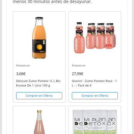
menos 30 minutos antes de desayunar.
Amazon.es
Amazon.es
3,68€
27,99€
Delizum Zumo Pomelo 1L L Bio
Granini - Zumo Pomelo Rosa - 1
Envase De 1 Litro 100 g
L - , Pack de 6
Comprar en Oferta
Comprar en Oferta