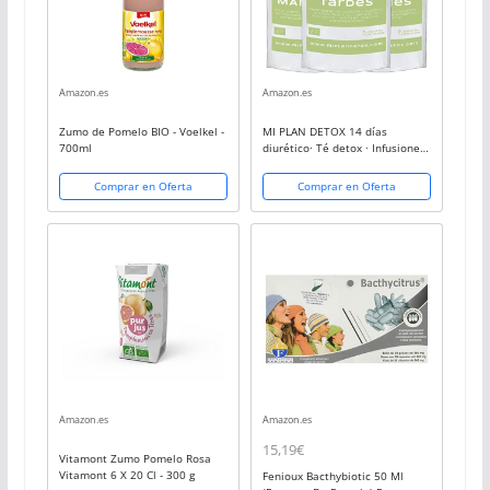
Amazon.es
Amazon.es
Zumo de Pomelo BIO - Voelkel -
MI PLAN DETOX 14 días
700ml
diurético· Té detox · Infusiones
BIO depurativas · Té verde
detox · Único plan 3 infusiones
Comprar en Oferta
Comprar en Oferta
diarias orgánicas · Pack de 126
Grs.
Amazon.es
Amazon.es
15,19€
Vitamont Zumo Pomelo Rosa
Vitamont 6 X 20 Cl - 300 g
Fenioux Bacthybiotic 50 Ml