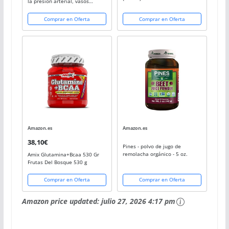
la presión arterial, vasos
sanguíneos y rendimiento.
orgánico. Concentrado de
Comprar en Oferta
Comprar en Oferta
remolacha + granada + cereza
agria + hierbas y...
Amazon.es
Amazon.es
38,10€
Pines - polvo de jugo de
remolacha orgánico - 5 oz.
Amix Glutamina+Bcaa 530 Gr
Frutas Del Bosque 530 g
Comprar en Oferta
Comprar en Oferta
Amazon price updated:
julio 27, 2026 4:17 pm