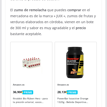
El
zumo de remolacha
que puedes
comprar
en el
mercadona es de la marca » JUIX «, zumos de frutas y
verduras elaborados en córdoba, vienen en un bote
de 300 ml y sabor es muy agradable y el
precio
bastante aceptable.
Amazon.es
Amazon.es
36,90€
28,13€
PRIME
PRIME
PRIME
PRIME
fitrabbit Bio Rüben Herz - para
PowerBar Isoactive Orange
la presión arterial, vasos
1320g - Bebida Deportiva
sanguíneos y rendimiento.
Isotónica - 5 Electrolitos +