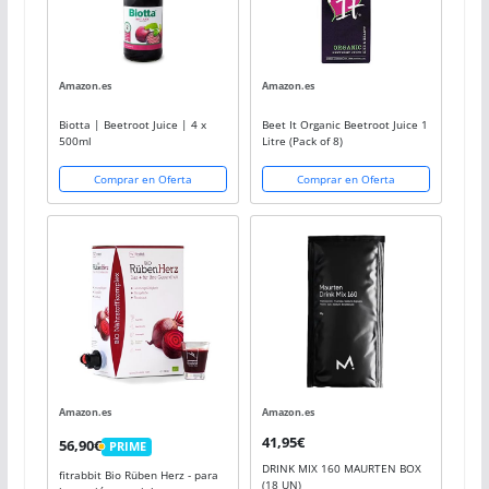
Amazon.es
Amazon.es
Biotta | Beetroot Juice | 4 x
Beet It Organic Beetroot Juice 1
500ml
Litre (Pack of 8)
Comprar en Oferta
Comprar en Oferta
Amazon.es
Amazon.es
41,95€
56,90€
PRIME
PRIME
DRINK MIX 160 MAURTEN BOX
fitrabbit Bio Rüben Herz - para
(18 UN)