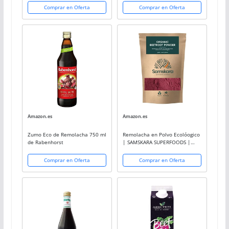
orgánico. Concentrado de
C2MAX
Comprar en Oferta
Comprar en Oferta
remolacha + granada + cereza
agria + hierbas y...
Amazon.es
Amazon.es
Zumo Eco de Remolacha 750 ml
Remolacha en Polvo Ecolóogico
de Rabenhorst
| SAMSKARA SUPERFOODS |
Organic Certified Beetroot
Powder | BIO Algae (1kg)
Comprar en Oferta
Comprar en Oferta