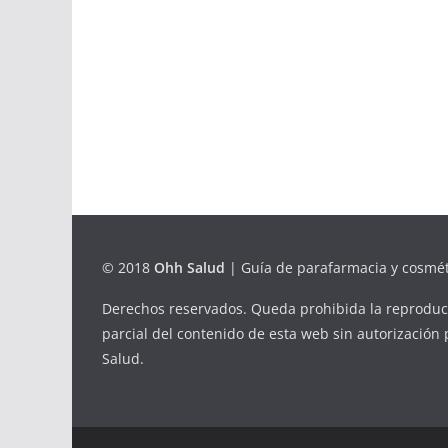
© 2018
Ohh Salud
| Guía de parafarmacia y cosmét
Derechos reservados. Queda prohibida la reproducc
parcial del contenido de esta web sin autorización
Salud.