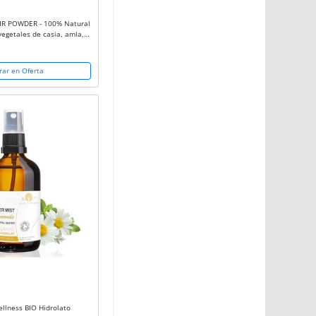
R POWDER - 100% Natural
vegetales de casia, amla,
aloe vera que revive el
io, da...
ar en Oferta
llness BIO Hidrolato