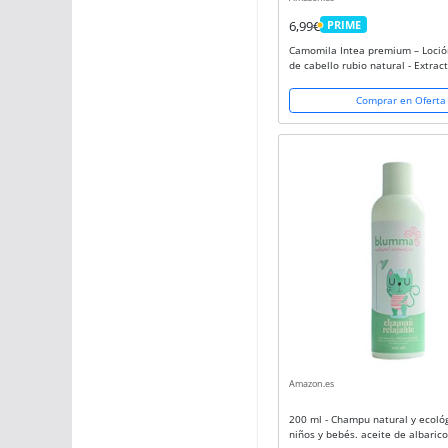
6,99€
PRIME
PRIME
Camomila Intea premium – Loció
de cabello rubio natural - Extrac
ecológico de manzanilla – 100 M
Comprar en Oferta
Amazon.es
200 ml - Champu natural y ecoló
niños y bebés. aceite de albaric