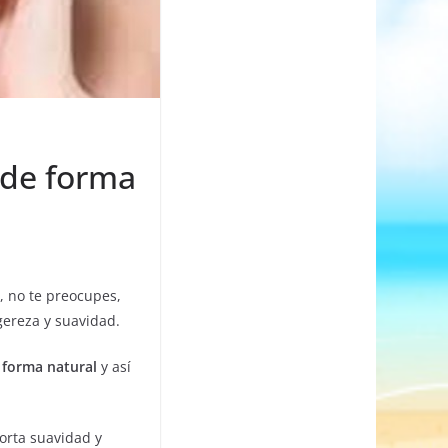
 de forma
, no te preocupes,
gereza y suavidad.
e forma natural
y así
orta suavidad y