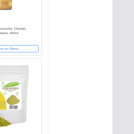
anzanilla, Champú
abello, 350ml
ar en Oferta