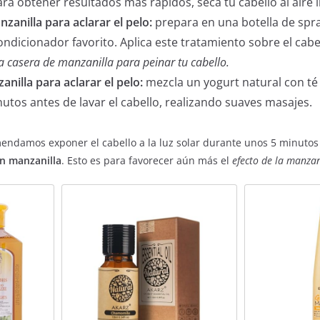
ra obtener resultados más rápidos, seca tu cabello al aire l
anilla para aclarar el pelo:
prepara en una botella de spr
ndicionador favorito. Aplica este tratamiento sobre el cabell
 casera de manzanilla para peinar tu cabello.
anilla para aclarar el pelo:
mezcla un yogurt natural con té
nutos antes de lavar el cabello, realizando suaves masajes.
endamos exponer el cabello a la luz solar durante unos 5 minutos
on manzanilla
. Esto es para favorecer aún más el
efecto de la manzani