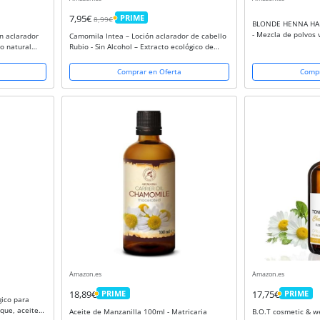
7,95€
PRIME
8,99€
PRIME
BLONDE HENNA HAI
- Mezcla de polvos 
n aclarador
Camomila Intea – Loción aclarador de cabello
manzanilla, henna, 
to natural
Rubio - Sin Alcohol – Extracto ecológico de
color del cabello rub
L
manzanilla – 100 ML
Comprar en Oferta
Compr
Amazon.es
Amazon.es
18,89€
PRIME
17,75€
PRIME
PRIME
PRIME
gico para
oque, aceite
Aceite de Manzanilla 100ml - Matricaria
B.O.T cosmetic & we