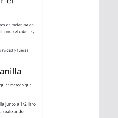
r el
tos de melanina en
uminando el cabello y
uavidad y fuerza,
anilla
lquier método que
a junto a 1/2 litro
lo
realizando