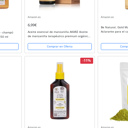
Amazon.es
Amazon.es
6,99€
Be Natural, Gold M
Aclarante para el c
Aceite esencial de manzanilla AKARZ Aceite
s - champú
de manzanilla terapéutico premium orgánico
 250 ml
natural puro para el cuidado del cabello,
velas, fabricación de jabón,...
Comprar en Oferta
Compr
-11%
Amazon.es
Amazon.es