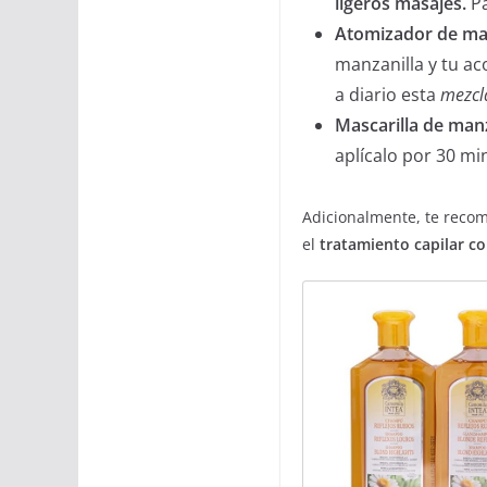
ligeros masajes.
Pa
Atomizador de manz
manzanilla y tu aco
a diario esta
mezcla
Mascarilla de manz
aplícalo por 30 mi
Adicionalmente, te recom
el
tratamiento capilar c