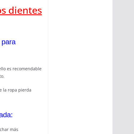
s dientes
 para
 ello es recomendable
to.
e la ropa pierda
ada:
echar más