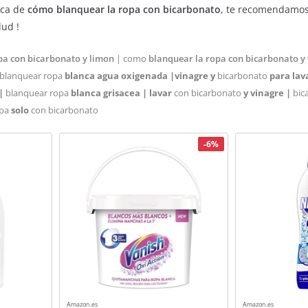
rca de
cómo blanquear la ropa con bicarbonato
, te recomendamos
ud !
pa con bicarbonato y limon
| como
blanquear la ropa con bicarbonato y
blanquear ropa
blanca agua oxigenada |
vinagre y
bicarbonato
para lav
 |
blanquear ropa
blanca grisacea |
lavar
con bicarbonato
y vinagre |
bic
pa
solo
con bicarbonato
-6%
Amazon.es
Amazon.es