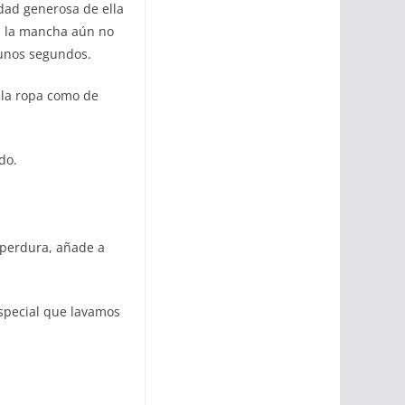
dad generosa de ella
Si la mancha aún no
e unos segundos.
r la ropa como de
do.
e perdura, añade a
especial que lavamos