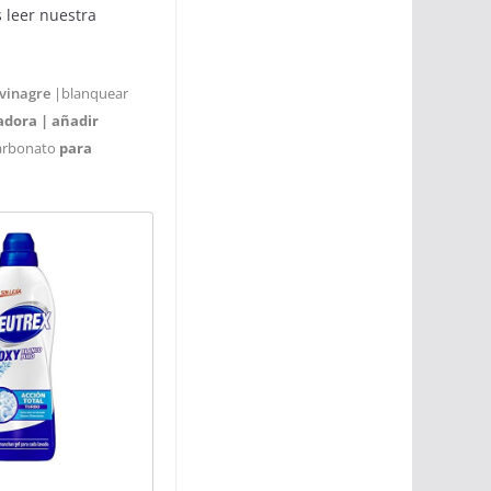
 leer nuestra
 vinagre
|blanquear
adora |
añadir
arbonato
para