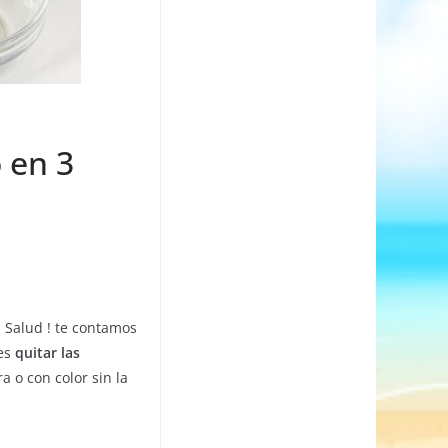
 en 3
 Salud ! te contamos
 es
quitar las
 o con color sin la