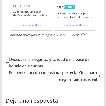
11,95€
19,55€
6,69€
PRIME
PRIME
ISDIN Acniben Limpiador
CLINIANS HYDRA PLUS, gel
Matificante. Gel que Limpia la
detergente facial refrescante
Piel Grasa en Profundidad.
para pieles normales o mixtas,
400ml
con Jugo de Aloe Vera, 150 mL
Comprar en Oferta
Comprar en Oferta
Amazon price updated:
agosto 3, 2026 9:59 pm
Descubre la elegancia y calidad de la base de
líquida de Bourjois
Encuentra tu copa menstrual perfecta: Guía para
elegir el tamaño ideal
Deja una respuesta