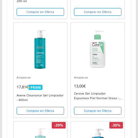
x 140 ml), desmaquillante facial
200 ml
con 99% de ingredientes
naturales, gel refrescante e
Comprar en Oferta
Comprar en Oferta
hidratante
Amazon.es
Amazon.es
13,00€
17,81€
PRIME
PRIME
Cerave Gel Limpiador
Avene Cleanance Gel Limpiador
Espumoso Piel Normal Grasa -
- 400ml
236 Ml
Comprar en Oferta
Comprar en Oferta
-39%
-30%